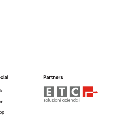
cial
Partners
ok
am
pp