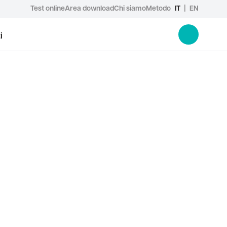
Test online
Area download
Chi siamo
Metodo
IT
|
EN
i