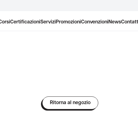
Corsi
Certificazioni
Servizi
Promozioni
Convenzioni
News
Contatt
Ritorna al negozio